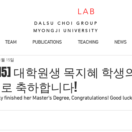
CARBON
LAB
DALSU CHOI GROUP
MYONGJI UNIVERSITY
TEAM
PUBLICATIONS
TEACHING
NEWS
1월 15일
02-15] 대학원생 목지혜 학
로 축하합니다!
y finished her Master's Degree, Congratulations! Good luck