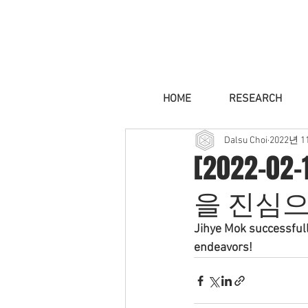
HOME
RESEARCH
Dalsu Choi
2022년 1
[2022-
을 진심으
Jihye Mok successfull
endeavors!