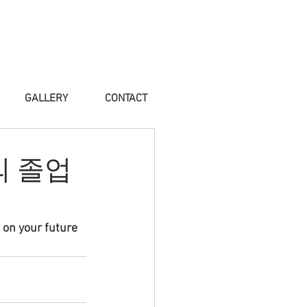
GALLERY
CONTACT
생의 졸업
 on your future 