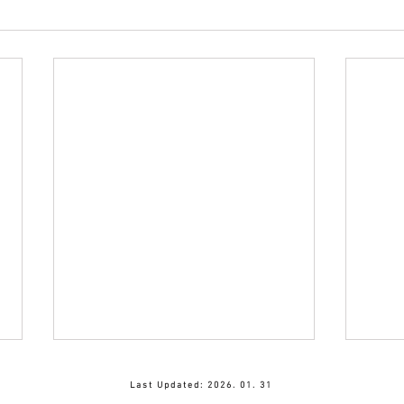
[2025-10-01] 석사과정 양용준
[20
Last Updated: 2026. 01. 31
학생이 한국연구재단 '석사과
팀이